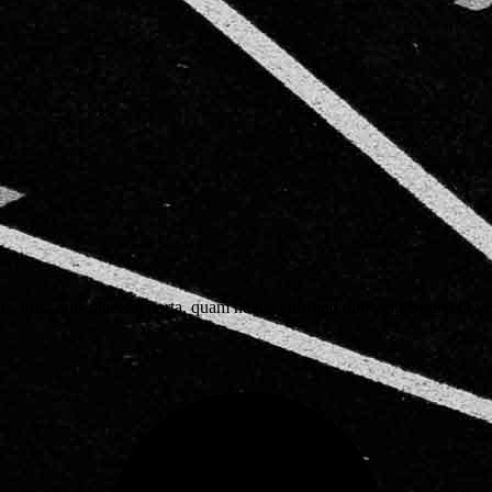
s, urna quis placerat porta, quam neque euismod dui, vel blandit elit ve