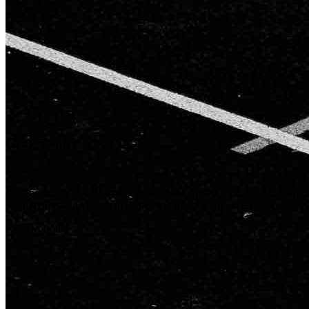
Gray T-shirt
$
85.00
Lorem ipsum dolor sit amet, consectetur adipiscing elit. Nullam dapibu
sed gravida tortor. Praesent pharetra volutpat augue id efficitur.
Nicht vorrätig