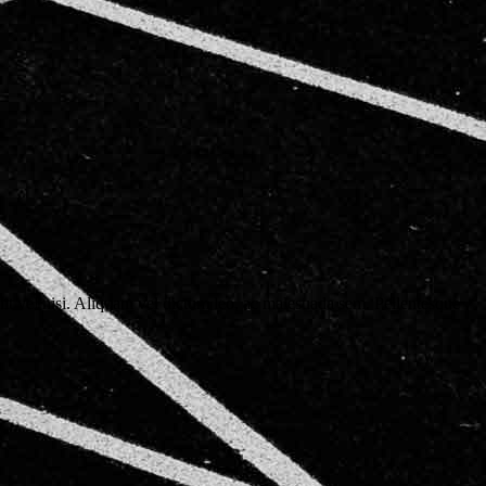
lit vel nisi. Aliquam vel dictum leo, ac malesuada sem. Pellentesque