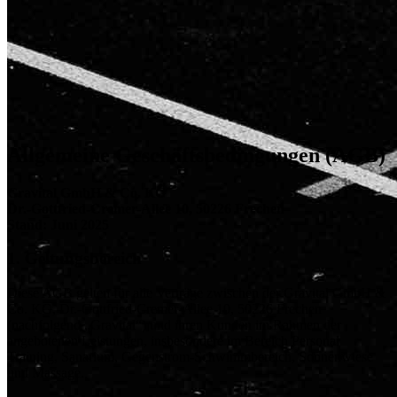
Allgemeine Geschäftsbedingungen (AGB)
Gravital GmbH & Co. KG
Dr.-Gottfried-Cremer-Allee 10, 50226 Frechen
Stand: Juni 2025
1. Geltungsbereich
Diese AGB gelten für alle Verträge zwischen der Gravital GmbH &
Co. KG, Dr.-Gottfried-Cremer-Allee 10, 50226 Frechen
(nachfolgend „Gravital“) und ihren Kunden im Rahmen der
angebotenen Leistungen, insbesondere im Bereich Personal
Training, Sanarium, Gegenstrom-Schwimmbereich, Sonnenwiese
und Massage.