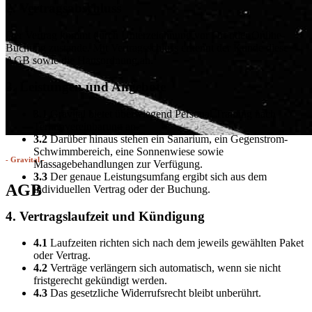
2. Vertragsabschluss
Der Vertrag kommt durch Unterzeichnung vor Ort oder Online-
Buchung zustande. Mit Vertragsschluss erkennt der Kunde diese
AGB sowie die Hausordnung an.
3. Leistungen und Angebote
3.1
Gravital bietet überwiegend Personal Training nach
Terminvereinbarung an.
3.2
Darüber hinaus stehen ein Sanarium, ein Gegenstrom-
Schwimmbereich, eine Sonnenwiese sowie
- Gravital -
Massagebehandlungen zur Verfügung.
3.3
Der genaue Leistungsumfang ergibt sich aus dem
AGB
individuellen Vertrag oder der Buchung.
4. Vertragslaufzeit und Kündigung
4.1
Laufzeiten richten sich nach dem jeweils gewählten Paket
oder Vertrag.
4.2
Verträge verlängern sich automatisch, wenn sie nicht
fristgerecht gekündigt werden.
4.3
Das gesetzliche Widerrufsrecht bleibt unberührt.