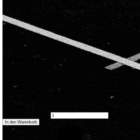
Training Shoes
$
123.00
Lorem ipsum dolor sit amet, consectetur adipiscing elit. Nullam
dapibus, urna quis placerat porta, quam neque euismod dui, vel
blandit elit velit vel nisi. Aliquam vel dictum leo, ac malesuada sem.
Pellentesque sed gravida tortor. Praesent pharetra volutpat augue id
efficitur.
Training Shoes quantity
In den Warenkorb