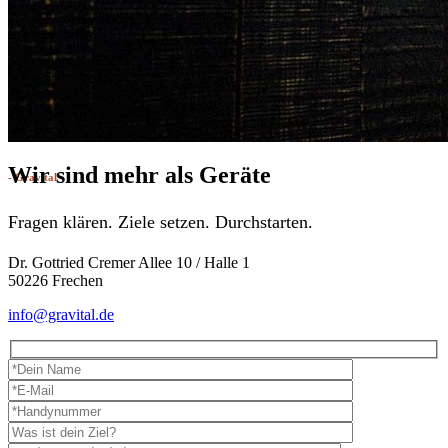
Wir sind mehr als Geräte
- Gravital -
Kontakt
Fragen klären. Ziele setzen. Durchstarten.
Dr. Gottried Cremer Allee 10 / Halle 1
50226 Frechen
info@gravital.de