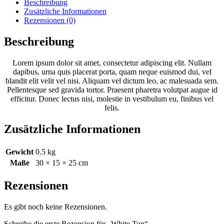
Beschreibung
Zusätzliche Informationen
Rezensionen (0)
Beschreibung
Lorem ipsum dolor sit amet, consectetur adipiscing elit. Nullam
dapibus, urna quis placerat porta, quam neque euismod dui, vel
blandit elit velit vel nisi. Aliquam vel dictum leo, ac malesuada sem.
Pellentesque sed gravida tortor. Praesent pharetra volutpat augue id
efficitur. Donec lectus nisi, molestie in vestibulum eu, finibus vel
felis.
Zusätzliche Informationen
Gewicht
0.5 kg
Maße
30 × 15 × 25 cm
Rezensionen
Es gibt noch keine Rezensionen.
Schreibe die erste Rezension für „White Top“