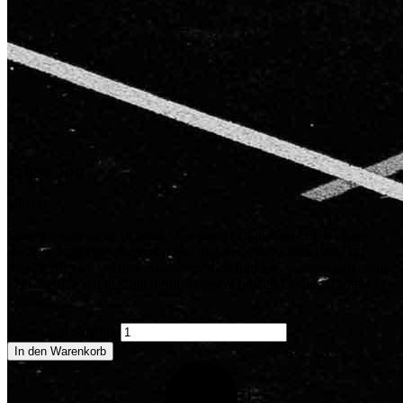
White Top
$
80.00
Lorem ipsum dolor sit amet, consectetur adipiscing elit. Nullam
dapibus, urna quis placerat porta, quam neque euismod dui, vel
blandit elit velit vel nisi. Aliquam vel dictum leo, ac malesuada sem.
Pellentesque sed gravida tortor. Praesent pharetra volutpat augue id
efficitur.
White Top quantity
In den Warenkorb