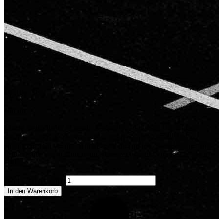
White Top
$
80.00
Lorem ipsum dolor sit amet, consectetur adipiscing elit. Nullam
dapibus, urna quis placerat porta, quam neque euismod dui, vel
blandit elit velit vel nisi. Aliquam vel dictum leo, ac malesuada sem.
Pellentesque sed gravida tortor. Praesent pharetra volutpat augue id
efficitur.
White Top quantity
In den Warenkorb