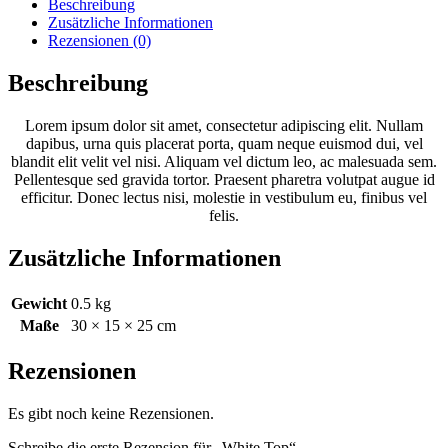
Beschreibung
Zusätzliche Informationen
Rezensionen (0)
Beschreibung
Lorem ipsum dolor sit amet, consectetur adipiscing elit. Nullam
dapibus, urna quis placerat porta, quam neque euismod dui, vel
blandit elit velit vel nisi. Aliquam vel dictum leo, ac malesuada sem.
Pellentesque sed gravida tortor. Praesent pharetra volutpat augue id
efficitur. Donec lectus nisi, molestie in vestibulum eu, finibus vel
felis.
Zusätzliche Informationen
Gewicht
0.5 kg
Maße
30 × 15 × 25 cm
Rezensionen
Es gibt noch keine Rezensionen.
Schreibe die erste Rezension für „White Top“