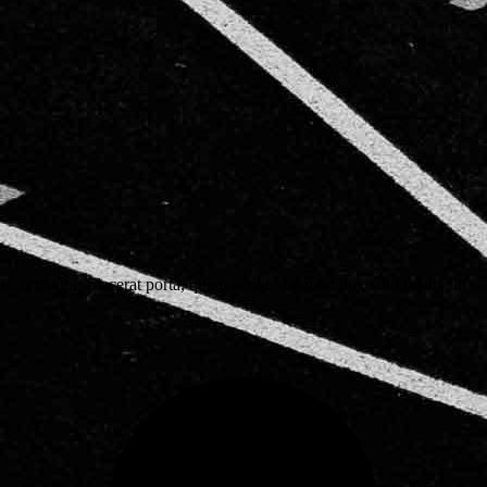
s, urna quis placerat porta, quam neque euismod dui, vel blandit elit ve