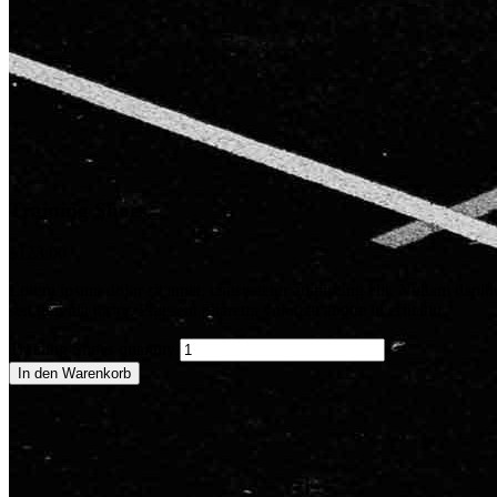
Training Shoes
$
123.00
Lorem ipsum dolor sit amet, consectetur adipiscing elit. Nullam dapibu
sed gravida tortor. Praesent pharetra volutpat augue id efficitur.
Training Shoes quantity
In den Warenkorb