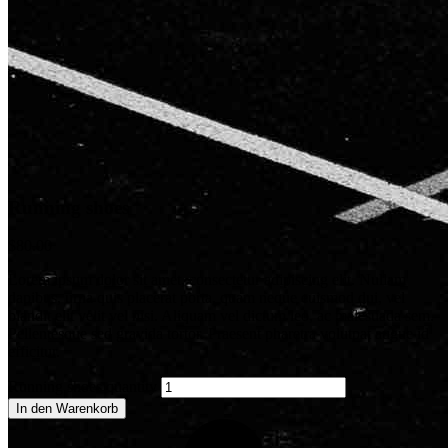
Running shoes
$
80.00
Lorem ipsum dolor sit amet, consectetur adipiscing elit. Nullam
dapibus, urna quis placerat porta, quam neque euismod dui, vel
blandit elit velit vel nisi. Aliquam vel dictum leo, ac malesuada sem.
Pellentesque sed gravida tortor. Praesent pharetra volutpat augue id
efficitur.
Running shoes quantity
In den Warenkorb