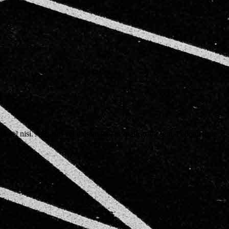
lit vel nisi. Aliquam vel dictum leo, ac malesuada sem. Pellentesque