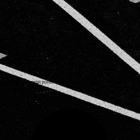
s, urna quis placerat porta, quam neque euismod dui, vel blandit elit ve