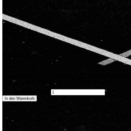
More Equipment
$
35.00
Lorem ipsum dolor sit amet, consectetur adipiscing elit. Nullam dapibu
sed gravida tortor. Praesent pharetra volutpat augue id efficitur.
More Equipment quantity
In den Warenkorb