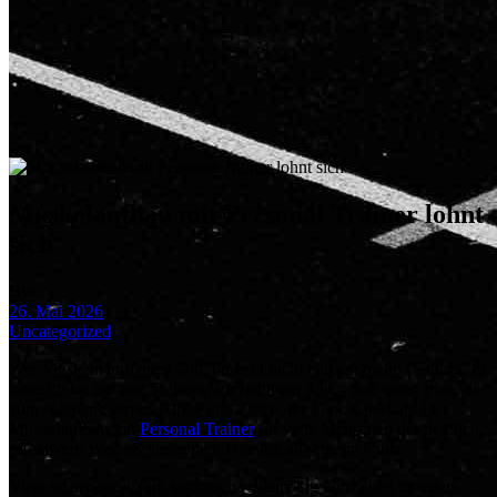
Muskelaufbau mit Personal Trainer lohnt
sich
By:
26. Mai 2026
Uncategorized
Wer Muskeln aufbauen will, braucht nicht einfach mehr Training. Er
braucht das richtige Training zur richtigen Zeit – und einen Plan, der
zum eigenen Körper, Alltag und Ziel passt. Genau deshalb ist
Muskelaufbau mit
Personal Trainer
für viele Menschen der deutlich
effektivere Weg als anonymes Training auf eigene Faust.
Viele starten motiviert, trainieren regelmäßig und sehen trotzdem