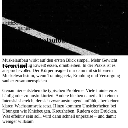
über Wochen oder Monate kaum Veränderung. Das liegt selten an
mangelndem Willen. Häufig fehlen eine saubere Übungsausführung,
eine passende Belastungssteuerung, sinnvolle Regeneration und eine
Ernährung, die den Aufbau tatsächlich unterstützt. Wer all das
gleichzeitig richtig umsetzt, erzielt nicht nur schneller Fortschritte,
sondern trainiert auch deutlich sicherer.
Warum Muskelaufbau oft nicht am
Einsatz scheitert
Muskelaufbau wirkt auf den ersten Blick simpel. Mehr Gewicht
Gravital
bewegen, genug Eiweiß essen, dranbleiben. In der Praxis ist es
anspruchsvoller. Der Körper reagiert nur dann mit sichtbarem
Muskelwachstum, wenn Trainingsreiz, Erholung und Versorgung
sauber zusammenspielen.
Genau hier entstehen die typischen Probleme. Viele trainieren zu
häufig oder zu unstrukturiert. Andere bleiben dauerhaft in einem
Intensitätsbereich, der sich zwar anstrengend anfühlt, aber keinen
klaren Wachstumsreiz setzt. Hinzu kommen Unsicherheiten bei
Übungen wie Kniebeugen, Kreuzheben, Rudern oder Drücken.
Was effektiv sein soll, wird dann schnell unpräzise – und damit
weniger wirksam.