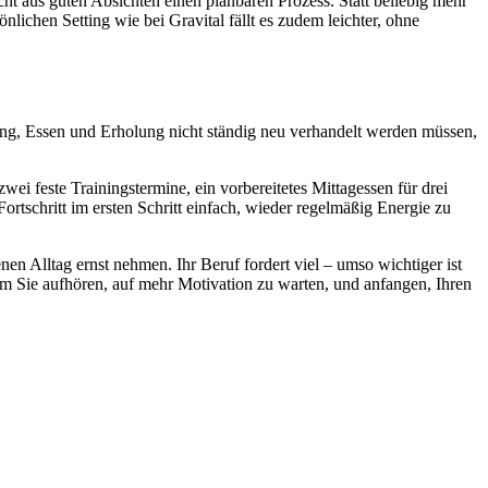
acht aus guten Absichten einen planbaren Prozess. Statt beliebig mehr
nlichen Setting wie bei Gravital fällt es zudem leichter, ohne
egung, Essen und Erholung nicht ständig neu verhandelt werden müssen,
zwei feste Trainingstermine, ein vorbereitetes Mittagessen für drei
ortschritt im ersten Schritt einfach, wieder regelmäßig Energie zu
en Alltag ernst nehmen. Ihr Beruf fordert viel – umso wichtiger ist
dem Sie aufhören, auf mehr Motivation zu warten, und anfangen, Ihren