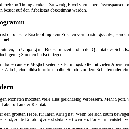
nd mehr an Timing denken. Zu wenig Eiweiß, zu lange Essenspausen oder
en besser auf den Arbeitstag abgestimmt werden.
programm
i ist chronische Erschöpfung kein Zeichen von Leistungsstärke, sonder
t mehr.
utinen, im Umgang mit Bildschirmzeit und in der Qualität des Schlafs.
minell genug Stunden im Bett liegen.
dern haben andere Möglichkeiten als Führungskräfte mit vielen Abendte
er Arbeit, eine bildschirmfreie halbe Stunde vor dem Schlafen oder ein 
.
ndern
gen Monaten möchten viele alles gleichzeitig verbessern. Mehr Sport, 
 aber oft an der Realität.
, der den größten Hebel für Ihren Alltag hat. Wenn Sie sich kaum bewe
 sind, sollte Erholung zuerst stabilisiert werden. Fortschritt entsteht 