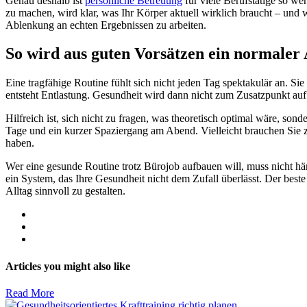
Genau deshalb ist
persönliche Betreuung
für viele Berufstätige so we
zu machen, wird klar, was Ihr Körper aktuell wirklich braucht – und wa
Ablenkung an echten Ergebnissen zu arbeiten.
So wird aus guten Vorsätzen ein normaler 
Eine tragfähige Routine fühlt sich nicht jeden Tag spektakulär an. S
entsteht Entlastung. Gesundheit wird dann nicht zum Zusatzpunkt auf 
Hilfreich ist, sich nicht zu fragen, was theoretisch optimal wäre, sond
Tage und ein kurzer Spaziergang am Abend. Vielleicht brauchen Sie zun
haben.
Wer eine gesunde Routine trotz Bürojob aufbauen will, muss nicht här
ein System, das Ihre Gesundheit nicht dem Zufall überlässt. Der best
Alltag sinnvoll zu gestalten.
Articles you might also like
Read More