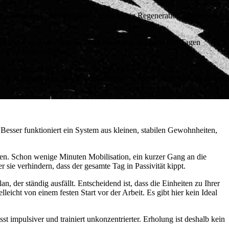
, permanente Erreichbarkeit und zu wenig Regeneration summieren.
ppen oder zwingen sich in Morgenroutinen, die nach drei Tagen
d mehr Passgenauigkeit.
rd aus einem kurzen Spaziergang plötzlich ein gefühltes
 allein gebaut sein, sondern auf klaren Auslösern, einfachen Abläufen
. Besser funktioniert ein System aus kleinen, stabilen Gewohnheiten,
zen. Schon wenige Minuten Mobilisation, ein kurzer Gang an die
r sie verhindern, dass der gesamte Tag in Passivität kippt.
n, der ständig ausfällt. Entscheidend ist, dass die Einheiten zu Ihrer
leicht von einem festen Start vor der Arbeit. Es gibt hier kein Ideal
sst impulsiver und trainiert unkonzentrierter. Erholung ist deshalb kein