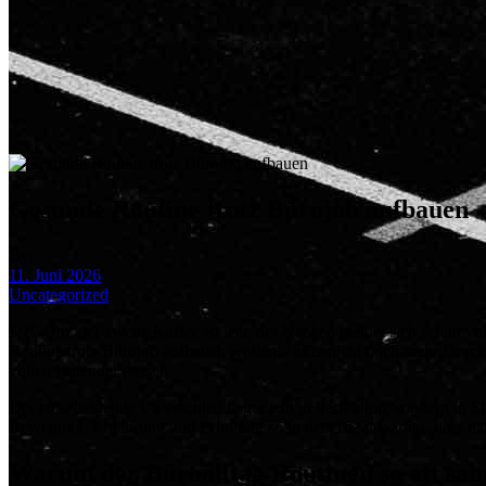
Gesunde Routine trotz Bürojob aufbauen
By:
11. Juni 2026
Uncategorized
9:12 Uhr, der zweite Kaffee ist leer, der Nacken meldet sich schon vo
Routine trotz Bürojob aufbauen wollen – aber nicht noch mehr Druck, s
vollen Kalender passen.
Der entscheidende Unterschied liegt nicht in Perfektion, sondern in Str
Bewegung, Ernährung und Erholung so in den Tag integriert, dass dar
Warum der Büroalltag Routinen so oft sab