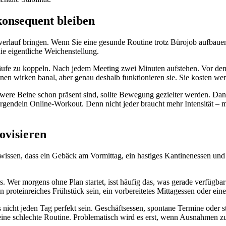
konsequent bleiben
verlauf bringen. Wenn Sie eine gesunde Routine trotz Bürojob aufbauen
ie eigentliche Weichenstellung.
läufe zu koppeln. Nach jedem Meeting zwei Minuten aufstehen. Vor dem
inen wirken banal, aber genau deshalb funktionieren sie. Sie kosten we
e Beine schon präsent sind, sollte Bewegung gezielter werden. Dann r
ls irgendein Online-Workout. Denn nicht jeder braucht mehr Intensität 
ovisieren
issen, dass ein Gebäck am Vormittag, ein hastiges Kantinenessen und e
s. Wer morgens ohne Plan startet, isst häufig das, was gerade verfügbar
in proteinreiches Frühstück sein, ein vorbereitetes Mittagessen oder ei
 nicht jeden Tag perfekt sein. Geschäftsessen, spontane Termine oder 
 keine schlechte Routine. Problematisch wird es erst, wenn Ausnahmen 