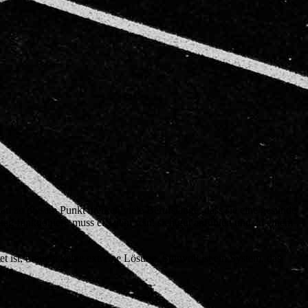
nau an diesem Punkt merken viele Berufstätige, dass sie eine gesunde
ag funktioniert, muss effizient sein, sich gut anfühlen und zu einem
tet ist, braucht keine extreme Lösung. Sinnvoll ist ein System, das
ung.