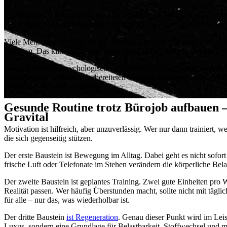
Ein Bürojob ist nicht automatisch ungesund. Problematisch wird er
Der Körper passt sich erstaunlich schnell an schlechte Gewohnheiten a
Viele Menschen setzen dann am falschen Hebel an. Sie starten mit fü
scheitern. Das klingt motiviert, ist im Berufsalltag aber oft nicht bel
Hinzu kommt ein psychologischer Effekt: Nach einem langen Arbeitstag
Zusatzprojekt. Aus einer vorbereiteten Mahlzeit wird eine organisator
und festen Rahmenbedingungen.
Gesunde Routine trotz Bürojob aufbauen –
Gravital
Motivation ist hilfreich, aber unzuverlässig. Wer nur dann trainiert, 
die sich gegenseitig stützen.
Der erste Baustein ist Bewegung im Alltag. Dabei geht es nicht sofo
frische Luft oder Telefonate im Stehen verändern die körperliche Belas
Der zweite Baustein ist geplantes Training. Zwei gute Einheiten pro Wo
Realität passen. Wer häufig Überstunden macht, sollte nicht mit täglich
für alle – nur das, was wiederholbar ist.
Der dritte Baustein
ist Regeneration
. Genau dieser Punkt wird im Leist
Luxus, sondern eine Grundlage für Belastbarkeit, Stoffwechsel und men