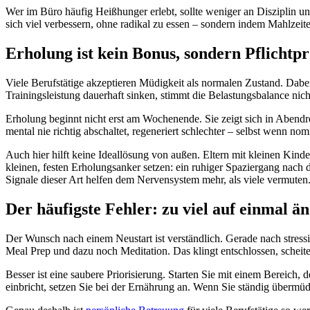
Wer im Büro häufig Heißhunger erlebt, sollte weniger an Disziplin u
sich viel verbessern, ohne radikal zu essen – sondern indem Mahlzeit
Erholung ist kein Bonus, sondern Pflicht
Viele Berufstätige akzeptieren Müdigkeit als normalen Zustand. Dabe
Trainingsleistung dauerhaft sinken, stimmt die Belastungsbalance nich
Erholung beginnt nicht erst am Wochenende. Sie zeigt sich in Abendro
mental nie richtig abschaltet, regeneriert schlechter – selbst wenn no
Auch hier hilft keine Ideallösung von außen. Eltern mit kleinen Kin
kleinen, festen Erholungsanker setzen: ein ruhiger Spaziergang nach d
Signale dieser Art helfen dem Nervensystem mehr, als viele vermuten
Der häufigste Fehler: zu viel auf einmal ä
Der Wunsch nach einem Neustart ist verständlich. Gerade nach stressi
Meal Prep und dazu noch Meditation. Das klingt entschlossen, scheitert
Besser ist eine saubere Priorisierung. Starten Sie mit einem Bereich
einbricht, setzen Sie bei der Ernährung an. Wenn Sie ständig übermüdet