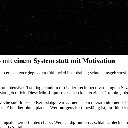
 dann, wenn sich über Stunden Bewegungsmangel, unregelmäßiges Essen
n – leider auch in die falsche Richtung.
nf Trainingseinheiten pro Woche, streichen komplette Lebensmittelgru
astbar. Wer langfristig Fortschritte will, braucht weniger Aktionismus un
 fühlt sich jede gesunde Entscheidung größer an, als sie ist. Dann wi
ische Hürde. Deshalb sollte eine gesunde Routine nicht auf Willenskraft
 mit einem System statt mit Motivation
wenn er sich energiegeladen fühlt, wird im Joballtag schnell ausgebremst
rt um intensives Training, sondern um Unterbrechungen von langem Sit
tung deutlich. Diese Mini-Impulse ersetzen kein gezieltes Training, abe
che sind für viele Berufstätige wirksamer als ein überambitionierter Pla
en Abendterminen planen. Wer morgens leistungsfähig ist, profitiert viel
ungsdenken oft unterschätzt. Wer ständig müde ist, schläft schlechter, i
tale Stabilität.