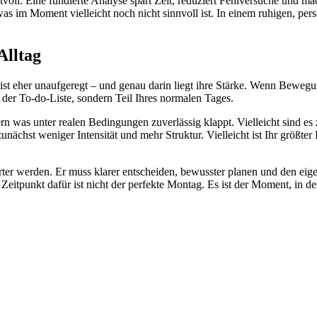
rtvoll. Eine fundierte Analyse spart Zeit, reduziert Fehlversuche und m
s im Moment vielleicht noch nicht sinnvoll ist. In einem ruhigen, persö
Alltag
ie ist eher unaufgeregt – und genau darin liegt ihre Stärke. Wenn Bew
der To-do-Liste, sondern Teil Ihres normalen Tages.
ern was unter realen Bedingungen zuverlässig klappt. Vielleicht sind es 
ächst weniger Intensität und mehr Struktur. Vielleicht ist Ihr größter F
ter werden. Er muss klarer entscheiden, bewusster planen und den eigen
e Zeitpunkt dafür ist nicht der perfekte Montag. Es ist der Moment, in 