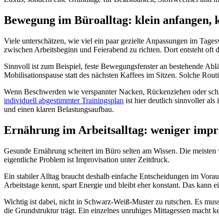
Bewegung im Büroalltag: klein anfangen, 
Viele unterschätzen, wie viel ein paar gezielte Anpassungen im Tages
zwischen Arbeitsbeginn und Feierabend zu richten. Dort entsteht oft d
Sinnvoll ist zum Beispiel, feste Bewegungsfenster an bestehende Ab
Mobilisationspause statt des nächsten Kaffees im Sitzen. Solche Rout
Wenn Beschwerden wie verspannter Nacken, Rückenziehen oder schwer
individuell abgestimmter Trainingsplan
ist hier deutlich sinnvoller a
und einen klaren Belastungsaufbau.
Ernährung im Arbeitsalltag: weniger impr
Gesunde Ernährung scheitert im Büro selten am Wissen. Die meisten w
eigentliche Problem ist Improvisation unter Zeitdruck.
Ein stabiler Alltag braucht deshalb einfache Entscheidungen im Vorau
Arbeitstage kennt, spart Energie und bleibt eher konstant. Das kann e
Wichtig ist dabei, nicht in Schwarz-Weiß-Muster zu rutschen. Es muss
die Grundstruktur trägt. Ein einzelnes unruhiges Mittagessen macht