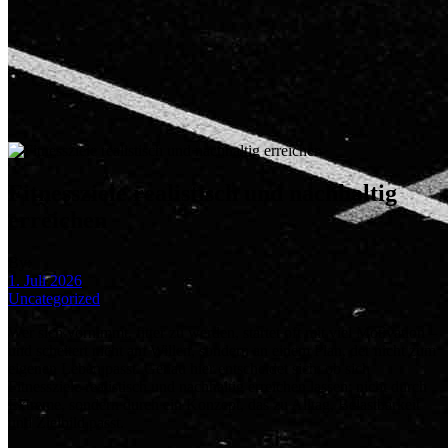
Fitnessziele realistisch und nachhaltig
erreichen
By:
1. Juli 2026
Uncategorized
Wer sich vornimmt, fitter zu werden, startet oft mit viel Motivation –
und scheitert nicht am Willen, sondern an einem Plan, der nicht zum
eigenen Leben passt. Genau hier entscheidet sich, ob sich
Fitnessziele realistisch und nachhaltig erreichen lassen: nicht durch
Extreme, sondern durch ein Konzept, das zu Alltag, Belastbarkeit
und Zielbild passt.