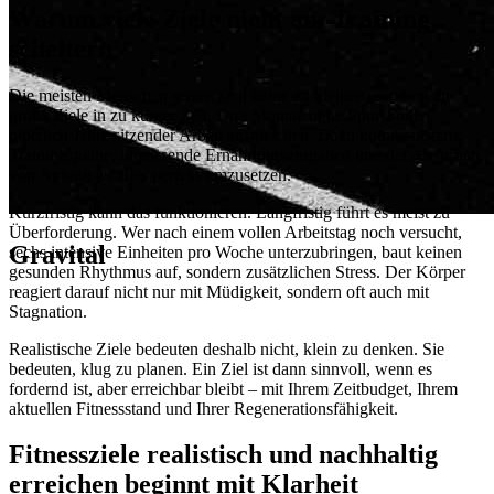
Warum viele Ziele nicht am Training
scheitern
Die meisten Menschen setzen sich keine zu kleinen, sondern zu
große Ziele in zu kurzer Zeit. Drei Monate ohne Sport sollen
plötzlich Jahre sitzender Arbeit ausgleichen. Dazu kommen starre
Trainingspläne, unpassende Ernährungsvorgaben und der Anspruch,
von Anfang an alles perfekt umzusetzen.
Kurzfristig kann das funktionieren. Langfristig führt es meist zu
Überforderung. Wer nach einem vollen Arbeitstag noch versucht,
Gravital
sechs intensive Einheiten pro Woche unterzubringen, baut keinen
gesunden Rhythmus auf, sondern zusätzlichen Stress. Der Körper
reagiert darauf nicht nur mit Müdigkeit, sondern oft auch mit
Stagnation.
Realistische Ziele bedeuten deshalb nicht, klein zu denken. Sie
bedeuten, klug zu planen. Ein Ziel ist dann sinnvoll, wenn es
fordernd ist, aber erreichbar bleibt – mit Ihrem Zeitbudget, Ihrem
aktuellen Fitnessstand und Ihrer Regenerationsfähigkeit.
Fitnessziele realistisch und nachhaltig
erreichen beginnt mit Klarheit