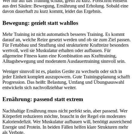
Wer nur auf das Training schaut, greift zu kurz. Fortschritt entsteht
aus drei Säulen: Bewegung, Ernährung und Erholung. Sobald eine
davon dauerhaft zu kurz kommt, leidet das Ergebnis.
Bewegung: gezielt statt wahllos
Mehr Training ist nicht automatisch besseres Training. Es kommt
darauf an, welche Reize gesetzt werden und ob sie zum Ziel passen.
Für Fettabbau und Straffung sind strukturierte Kraftreize besonders
wertvoll, weil sie Muskulatur erhalten oder aufbauen. Für
allgemeine Fitness kann eine Kombination aus Krafttraining,
Alltagsbewegung und moderatem Ausdauertraining sinnvoll sein.
Weniger sinnvoll ist es, planlos Geräte zu wechseln oder sich in
jeder Einheit komplett auszupowern. Gute Trainingsplanung schafft
Progression. Das heißt: Belastung, Umfang und Übungsauswahl
entwickeln sich nachvollziehbar weiter.
Ernährung: passend statt extrem
Nachhaltige Ernährung muss nicht perfekt sein, aber passend. Wer
Körperfett reduzieren möchte, braucht in der Regel ein moderates
Kaloriendefizit. Wer Muskulatur aufbauen will, benötigt ausreichend
Energie und Protein. In beiden Fällen helfen klare Strukturen mehr
als Verbote.