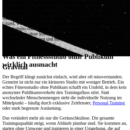
Viele Menschen kennen die typischen Hürden klassischer
Fitnessketten. Zu Stoßzeiten ist es voll, Geräte sind belegt, die
Atmosphäre ist unruhig und Betreuung findet oft nur auf Nachfrage
statt. Für manche ist das akzeptabel. Für viele andere ist es der
Grund, warum Training unregelmäßig wird oder ganz ausfällt. Ein
Fitnessstudio ohne Publikum setzt genau an diesem Punkt an – nicht
als Luxusidee ohne Substanz, sondern als durchdachtes Modell für
Menschen, die effizient und mit persönlicher Begleitung trainieren
möchten.
Was ein Fitnessstudio ohne Publikum
wirklich ausmacht
Gravital
Der Begriff klingt zunächst einfach, wird aber oft missverstanden.
Gemeint ist nicht nur ein kleineres Studio mit weniger Betrieb. Ein
echtes Fitnessstudio ohne Publikum schafft ein Umfeld, in dem kein
anonymer Publikumsverkehr den Trainingsfluss stört. Statt
wechselnder Menschenmengen steht die individuelle Nutzung im
Mittelpunkt – häufig durch exklusive Zeitfenster,
Personal Training
oder stark begrenzte Auslastung.
Das verändert mehr als nur die Geräuschkulisse. Die gesamte
Trainingsqualität steigt, wenn Abläufe planbar sind. Sie kommen an,
starten ohne Umwege und trainieren in einer Umgebung, die auf