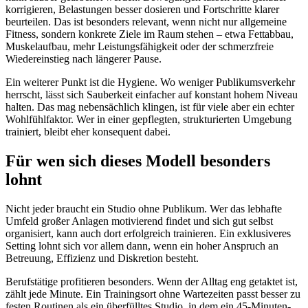
korrigieren, Belastungen besser dosieren und Fortschritte klarer
beurteilen. Das ist besonders relevant, wenn nicht nur allgemeine
Fitness, sondern konkrete Ziele im Raum stehen – etwa Fettabbau,
Muskelaufbau, mehr Leistungsfähigkeit oder der schmerzfreie
Wiedereinstieg nach längerer Pause.
Ein weiterer Punkt ist die Hygiene. Wo weniger Publikumsverkehr
herrscht, lässt sich Sauberkeit einfacher auf konstant hohem Niveau
halten. Das mag nebensächlich klingen, ist für viele aber ein echter
Wohlfühlfaktor. Wer in einer gepflegten, strukturierten Umgebung
trainiert, bleibt eher konsequent dabei.
Für wen sich dieses Modell besonders
lohnt
Nicht jeder braucht ein Studio ohne Publikum. Wer das lebhafte
Umfeld großer Anlagen motivierend findet und sich gut selbst
organisiert, kann auch dort erfolgreich trainieren. Ein exklusiveres
Setting lohnt sich vor allem dann, wenn ein hoher Anspruch an
Betreuung, Effizienz und Diskretion besteht.
Berufstätige profitieren besonders. Wenn der Alltag eng getaktet ist,
zählt jede Minute. Ein Trainingsort ohne Wartezeiten passt besser zu
festen Routinen als ein überfülltes Studio, in dem ein 45-Minuten-