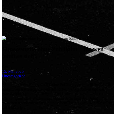
Fitnessstudio ohne Publikum – für wen
lohnt es sich?
By:
15. Mai 2026
Uncategorized
Wer nach einem Fitnessstudio ohne Publikum sucht, will meist nicht
einfach nur trainieren. Es geht um Ruhe, Verlässlichkeit und das
gute Gefühl, sich auf das eigene Ziel konzentrieren zu können, ohne
Blicke, Lärm oder Wartezeiten. Genau darin liegt der Unterschied
zwischen irgendeinem Studio und einem Trainingsort, der Fortschritt
tatsächlich leichter macht.